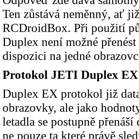
Ten zůstává neměnný, ať ji
RCDroidBox. Při použití p
Duplex není možné přenést v
dispozici na jedné obrazovc
Protokol JETI Duplex EX
Duplex EX protokol již data
obrazovky, ale jako hodno
letadla se postupně přenáší
ne pouze ta které právě sl