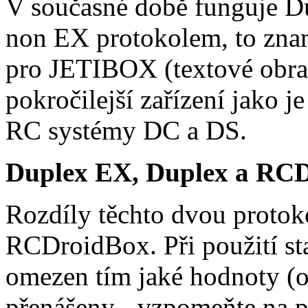
V současné době funguje D
non EX protokolem, to znam
pro JETIBOX (textové obra
pokročilejší zařízení jako
RC systémy DC a DS.
Duplex EX, Duplex a RC
Rozdíly těchto dvou protoko
RCDroidBox. Při použití s
omezen tím jaké hodnoty (o
přenášeny - vzpomeňte na p