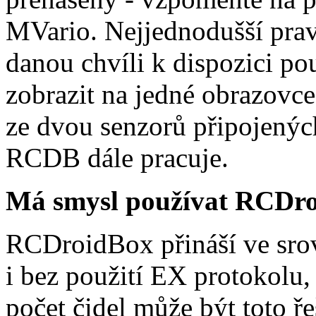
MVario. Nejjednodušší pra
danou chvíli k dispozici po
zobrazit na jedné obrazovc
ze dvou senzorů připojenýc
RCDB dále pracuje.
Má smysl používat RCDroi
RCDroidBox přináší ve sr
i bez použití EX protokolu
počet čidel může být toto ře