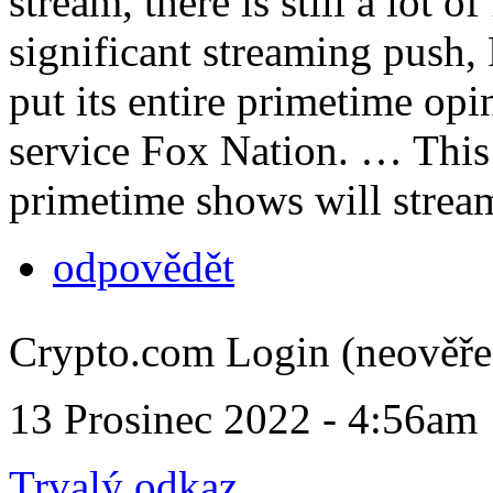
stream, there is still a lot o
significant streaming push,
put its entire primetime opi
service Fox Nation. … This i
primetime shows will stream
odpovědět
Crypto.com Login (neověře
13 Prosinec 2022 - 4:56am
Trvalý odkaz