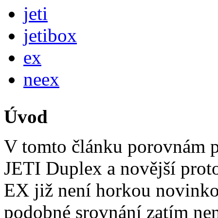
jeti
jetibox
ex
neex
Úvod
V tomto článku porovnám p
JETI Duplex a novější pro
EX již není horkou novinkou
podobné srovnání zatím nen