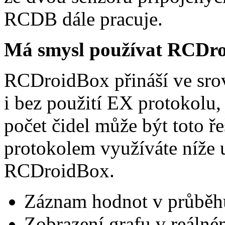
RCDB dále pracuje.
Má smysl používat RCDroi
RCDroidBox přináší ve sr
i bez použití EX protokolu
počet čidel může být toto ře
protokolem využíváte níže 
RCDroidBox.
Záznam hodnot v průběhu
Zobrazení grafu v reálné