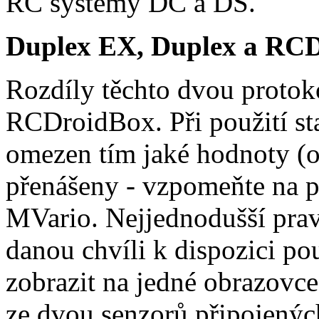
RC systémy DC a DS.
Duplex EX, Duplex a RC
Rozdíly těchto dvou protoko
RCDroidBox. Při použití s
omezen tím jaké hodnoty (o
přenášeny - vzpomeňte na p
MVario. Nejjednodušší pra
danou chvíli k dispozici po
zobrazit na jedné obrazovc
ze dvou senzorů připojenýc