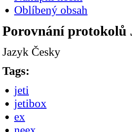
Oblíbený obsah
Porovnání protokolů
Jazyk
Česky
Tags:
jeti
jetibox
ex
neex