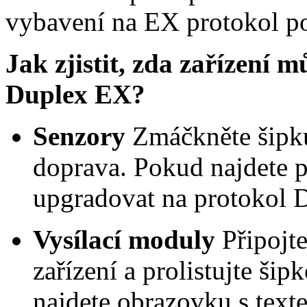
vybavení na EX protokol p
Jak zjistit, zda zařízení 
Duplex EX?
Senzory
Zmáčkněte šipku 
doprava. Pokud najdete 
upgradovat na protokol 
Vysílací moduly
Připojt
zařízení a prolistujte š
najdete obrazovku s tex