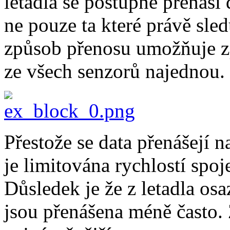
letadla se postupně přenáší
ne pouze ta které právě sl
způsob přenosu umožňuje z
ze všech senzorů najednou.
Přestože se data přenášejí n
je limitována rychlostí spo
Důsledek je že z letadla os
jsou přenášena méně často. 