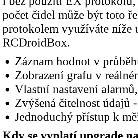
i bez použití EX protokolu
počet čidel může být toto ře
protokolem využíváte níže 
RCDroidBox.
Záznam hodnot v průběhu
Zobrazení grafu v reálné
Vlastní nastavení alarmů
Zvýšená čitelnost údajů - 
Jednoduchý přístup k mě
Kdy se vyplatí upgrade n