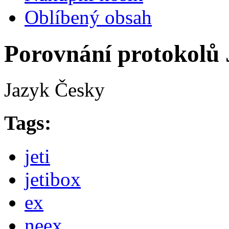
Oblíbený obsah
Porovnání protokolů
Jazyk
Česky
Tags:
jeti
jetibox
ex
neex