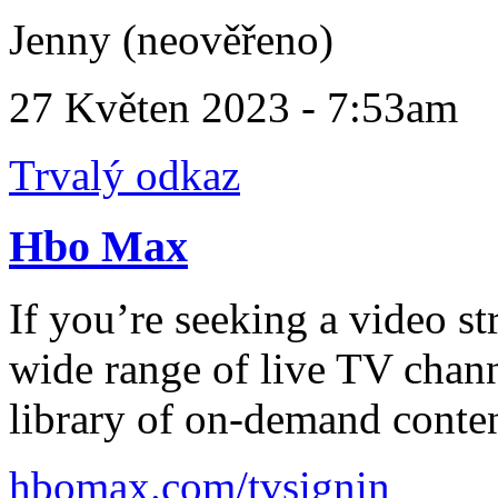
Jenny (neověřeno)
27 Květen 2023 - 7:53am
Trvalý odkaz
Hbo Max
If you’re seeking a video st
wide range of live TV chann
library of on-demand conte
hbomax.com/tvsignin