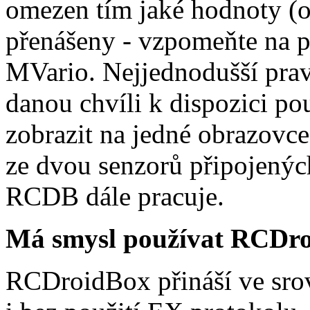
omezen tím jaké hodnoty (o
přenášeny - vzpomeňte na p
MVario. Nejjednodušší pra
danou chvíli k dispozici po
zobrazit na jedné obrazovc
ze dvou senzorů připojenýc
RCDB dále pracuje.
Má smysl používat RCDroi
RCDroidBox přináší ve sr