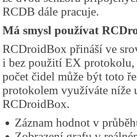
RCDB dále pracuje.
Má smysl používat RCDroi
RCDroidBox přináší ve sr
i bez použití EX protokolu
počet čidel může být toto ře
protokolem využíváte níže 
RCDroidBox.
Záznam hodnot v průběhu
Zobrazení grafu v reálné