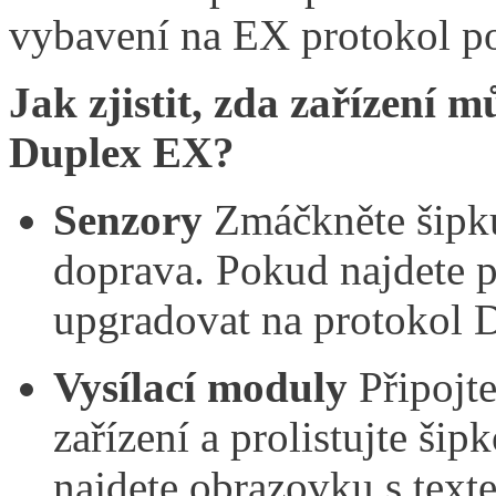
vybavení na EX protokol p
Jak zjistit, zda zařízení 
Duplex EX?
Senzory
Zmáčkněte šipku 
doprava. Pokud najdete 
upgradovat na protokol 
Vysílací moduly
Připojt
zařízení a prolistujte š
najdete obrazovku s tex