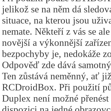
jelikož se na něm dá sledov
situace, na kterou jsou uživ
nemate. Někteří z vás se ale
novější a výkonnější zaříz
bezpochyby je, nedokáže zo
Odpověď zde dává samotný 
Ten zůstává neměnný, ať ji
RCDroidBox. Při použití p
Duplex není možné přenést v
dispozici na jedné obrazovc