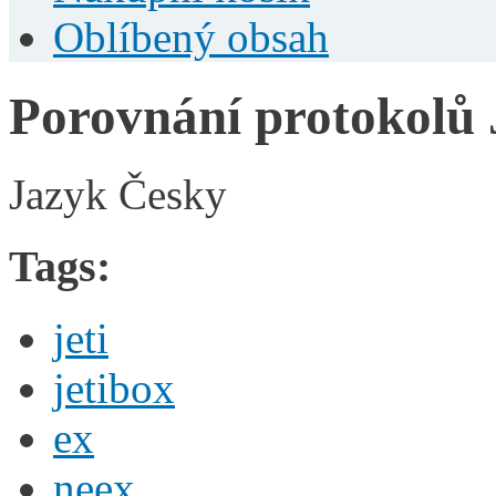
Oblíbený obsah
Porovnání protokolů
Jazyk
Česky
Tags:
jeti
jetibox
ex
neex