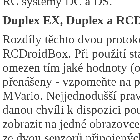
RC systémy DC a DS.
Duplex EX, Duplex a RC
Rozdíly těchto dvou protoko
RCDroidBox. Při použití s
omezen tím jaké hodnoty (o
přenášeny - vzpomeňte na p
MVario. Nejjednodušší pra
danou chvíli k dispozici po
zobrazit na jedné obrazovc
ze dvou senzorů připojenýc