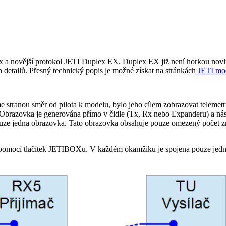
a novější protokol JETI Duplex EX. Duplex EX již není horkou novink
 detailů. Přesný technický popis je možné získat na stránkách
JETI mod
e stranou směr od pilota k modelu, bylo jeho cílem zobrazovat telem
. Obrazovka je generována přímo v čidle (Tx, Rx nebo Expanderu) a n
 pouze jedna obrazovka. Tato obrazovka obsahuje pouze omezený počet z
jí pomocí tlačítek JETIBOXu. V každém okamžiku je spojena pouze jed