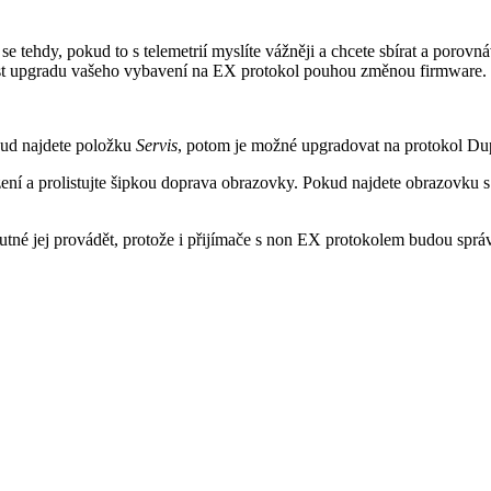
e tehdy, pokud to s telemetrií myslíte vážněji a chcete sbírat a porovn
ost upgradu vašeho vybavení na EX protokol pouhou změnou firmware.
kud najdete položku
Servis
, potom je možné upgradovat na protokol D
 a prolistujte šipkou doprava obrazovky. Pokud najdete obrazovku 
nutné jej provádět, protože i přijímače s non EX protokolem budou sprá