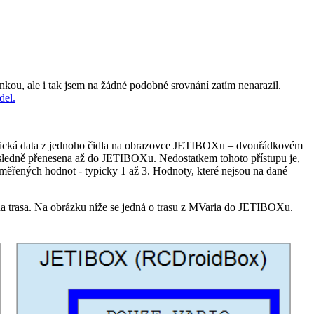
ou, ale i tak jsem na žádné podobné srovnání zatím nenarazil.
el.
etrická data z jednoho čidla na obrazovce JETIBOXu – dvouřádkovém
ásledně přenesena až do JETIBOXu. Nedostatkem tohoto přístupu je,
měřených hodnot - typicky 1 až 3. Hodnoty, které nejsou na dané
na trasa. Na obrázku níže se jedná o trasu z MVaria do JETIBOXu.