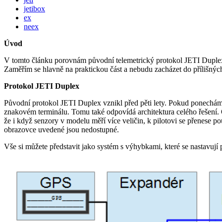
jetibox
ex
neex
Úvod
V tomto článku porovnám původní telemetrický protokol JETI Duplex 
Zaměřím se hlavně na praktickou část a nebudu zacházet do přílišných
Protokol JETI Duplex
Původní protokol JETI Duplex vznikl před pěti lety. Pokud ponechám
znakovém terminálu. Tomu také odpovídá architektura celého řešení
že i když senzory v modelu měří více veličin, k pilotovi se přenese
obrazovce uvedené jsou nedostupné.
Vše si můžete představit jako systém s výhybkami, které se nastavu