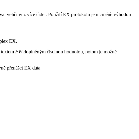
ávat veličiny z více čidel. Použití EX protokolu je nicméně výhodou
uplex EX.
s textem
FW
doplněným číselnou hodnotou, potom je možné
vně přenášet EX data.