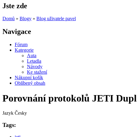
Jste zde
Domů
»
Blogy
»
Blog uživatele pavel
Navigace
Fórum
Kategorie
Auta
Letadla
Návody
Ke stažení
Nákupní košík
Oblíbený obsah
Porovnání protokolů JETI Dupl
Jazyk
Česky
Tags:
jeti