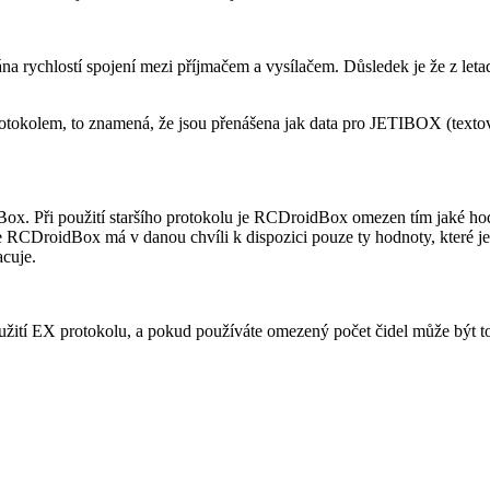
ována rychlostí spojení mezi příjmačem a vysílačem. Důsledek je že z le
kolem, to znamená, že jsou přenášena jak data pro JETIBOX (textové o
dBox. Při použití staršího protokolu je RCDroidBox omezen tím jaké ho
že RCDroidBox má v danou chvíli k dispozici pouze ty hodnoty, které
cuje.
í EX protokolu, a pokud používáte omezený počet čidel může být toto