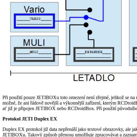
Při použití pouze JETIBOXu toto omezení není zřejmé, jelikož se na něm
možné, že ani řádově novější a výkonnější zařízení, kterým RCDro
ať již je připojen JETIBOX nebo RCDroidBox. Při použití původního 
Protokol JETI Duplex EX
Duplex EX protokol již data nepřenáší jako textové obrazovky, ale ja
JETIBOXu. Takový způsob přenosu umožňuje zpracovávat a zaznamen