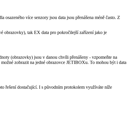
tadla osazeného více senzory jsou data jsou přenášena méně často. Z
brazovky), tak EX data pro pokročilejší zařízení jako je
dnoty (obrazovky) jsou v danou chvíli přenášeny - vzpomeňte na
 je možné zobrazit na jedné obrazovce JETIBOXu. To mohou být i data
 řešení dostačující. I s původním protokolem využíváte níže