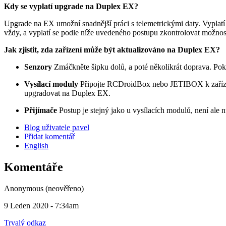
Kdy se vyplatí upgrade na Duplex EX?
Upgrade na EX umožní snadnější práci s telemetrickými daty. Vyplatí s
vždy, a vyplatí se podle níže uvedeného postupu zkontrolovat možn
Jak zjistit, zda zařízení může být aktualizováno na Duplex EX?
Senzory
Zmáčkněte šipku dolů, a poté několikrát doprava. Po
Vysílací moduly
Připojte RCDroidBox nebo JETIBOX k zařízení
upgradovat na Duplex EX.
Přijímače
Postup je stejný jako u vysílacích modulů, není ale 
Blog uživatele pavel
Přidat komentář
English
Komentáře
Anonymous (neověřeno)
9 Leden 2020 - 7:34am
Trvalý odkaz