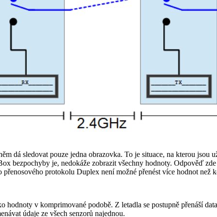
 dá sledovat pouze jedna obrazovka. To je situace, na kterou jsou uživa
idBox bezpochyby je, nedokáže zobrazit všechny hodnoty. Odpověď zde
přenosového protokolu Duplex není možné přenést více hodnot než koli
ko hodnoty v komprimované podobě. Z letadla se postupně přenáší data 
ávat údaje ze všech senzorů najednou.