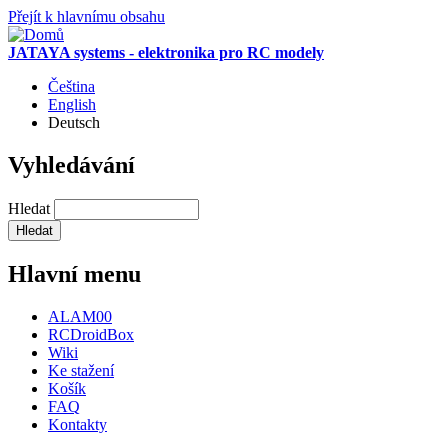
Přejít k hlavnímu obsahu
JATAYA systems - elektronika pro RC modely
Čeština
English
Deutsch
Vyhledávání
Hledat
Hlavní menu
ALAM00
RCDroidBox
Wiki
Ke stažení
Košík
FAQ
Kontakty