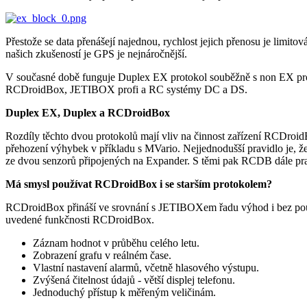
Přestože se data přenášejí najednou, rychlost jejich přenosu je limit
našich zkušeností je GPS je nejnáročnější.
V současné době funguje Duplex EX protokol souběžně s non EX proto
RCDroidBox, JETIBOX profi a RC systémy DC a DS.
Duplex EX, Duplex a RCDroidBox
Rozdíly těchto dvou protokolů mají vliv na činnost zařízení RCDroi
přehození výhybek v příkladu s MVario. Nejjednodušší pravidlo je, 
ze dvou senzorů připojených na Expander. S těmi pak RCDB dále pra
Má smysl používat RCDroidBox i se starším protokolem?
RCDroidBox přináší ve srovnání s JETIBOXem řadu výhod i bez použit
uvedené funkčnosti RCDroidBox.
Záznam hodnot v průběhu celého letu.
Zobrazení grafu v reálném čase.
Vlastní nastavení alarmů, včetně hlasového výstupu.
Zvýšená čitelnost údajů - větší displej telefonu.
Jednoduchý přístup k měřeným veličinám.