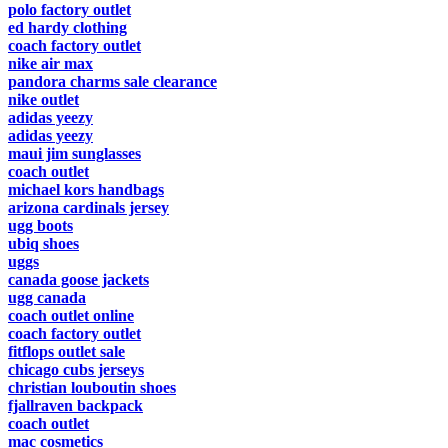
polo factory outlet
ed hardy clothing
coach factory outlet
nike air max
pandora charms sale clearance
nike outlet
adidas yeezy
adidas yeezy
maui jim sunglasses
coach outlet
michael kors handbags
arizona cardinals jersey
ugg boots
ubiq shoes
uggs
canada goose jackets
ugg canada
coach outlet online
coach factory outlet
fitflops outlet sale
chicago cubs jerseys
christian louboutin shoes
fjallraven backpack
coach outlet
mac cosmetics