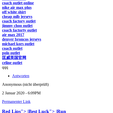
coach outlet online
nike air max plus
off white shirt
cheap mlb jerseys
coach factory outlet
jimmy choo outlet
coach factorty outlet
air max 2017
denver broncos jerseys
michael kors outlet
coach outlet
polo outlet
匡威英国官网
celine outlet
qqq
Antworten
Anonymous (nicht überprüft)
2 Januar 2020 - 6:09PM
Permanenter Link
Red Lips"> |Best Luck"> |Run