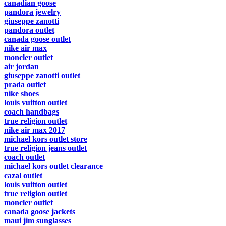
canadian goose
pandora jewelry
giuseppe zanotti
pandora outlet
canada goose outlet
nike air max
moncler outlet
air jordan
giuseppe zanotti outlet
prada outlet
nike shoes
louis vuitton outlet
coach handbags
true religion outlet
nike air max 2017
michael kors outlet store
true religion jeans outlet
coach outlet
michael kors outlet clearance
cazal outlet
louis vuitton outlet
true religion outlet
moncler outlet
canada goose jackets
maui jim sunglasses