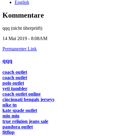
English
Kommentare
qqq (nicht überprüft)
14 Mai 2019 - 8:08AM
Permanenter Link
qqq
coach outlet
coach outlet
polo outlet
yeti tumbler
coach outlet online
cincinnati bengals jerseys
nike tn
kate spade outlet
miu miu
true religion jeans sale
pandora outlet
fitflop