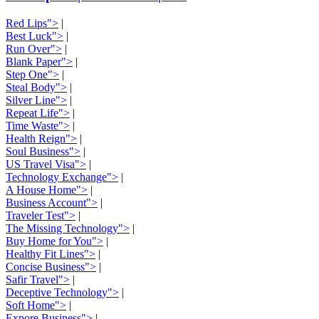
Red Lips">
|
Best Luck">
|
Run Over">
|
Blank Paper">
|
Step One">
|
Steal Body">
|
Silver Line">
|
Repeat Life">
|
Time Waste">
|
Health Reign">
|
Soul Business">
|
US Travel Visa">
|
Technology Exchange">
|
A House Home">
|
Business Account">
|
Traveler Test">
|
The Missing Technology">
|
Buy Home for You">
|
Healthy Fit Lines">
|
Concise Business">
|
Safir Travel">
|
Deceptive Technology">
|
Soft Home">
|
Expore Business">
|