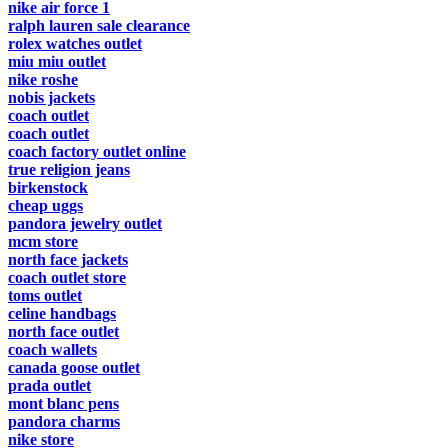
nike air force 1
ralph lauren sale clearance
rolex watches outlet
miu miu outlet
nike roshe
nobis jackets
coach outlet
coach outlet
coach factory outlet online
true religion jeans
birkenstock
cheap uggs
pandora jewelry outlet
mcm store
north face jackets
coach outlet store
toms outlet
celine handbags
north face outlet
coach wallets
canada goose outlet
prada outlet
mont blanc pens
pandora charms
nike store