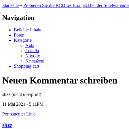
Startseite
»
Probieren Sie die RCDroidBox jetzt bei der Spielwarenme
Navigation
Beliebte Inhalte
Foren
Kategorie
Auta
Letadla
Návody
Ke stažení
Shopping cart
Neuen Kommentar schreiben
shzz (nicht überprüft)
11 Mai 2021 - 5:11PM
Permanenter Link
shzz