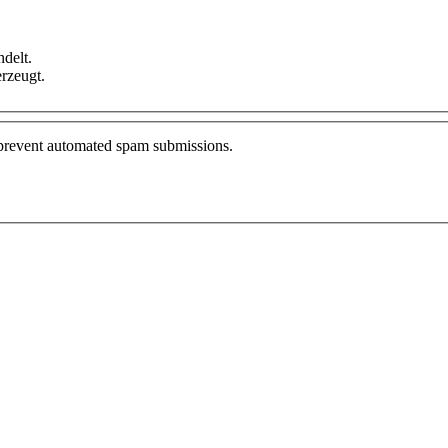
delt.
rzeugt.
o prevent automated spam submissions.