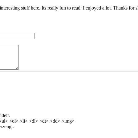
nteresting stuff here. Its really fun to read. I enjoyed a lot. Thanks for
delt.
<ul> <ol> <li> <dl> <dt> <dd> <img>
rzeugt.