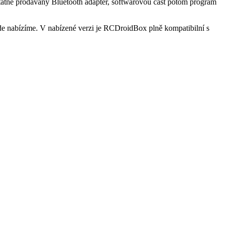
statně prodávaný Bluetooth adaptér, softwarovou část potom program
e nabízíme. V nabízené verzi je RCDroidBox plně kompatibilní s