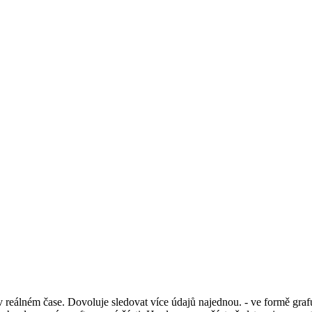
álném čase. Dovoluje sledovat více údajů najednou. - ve formě grafu