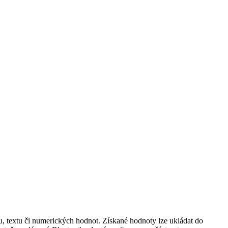
, textu či numerických hodnot. Získané hodnoty lze ukládat do