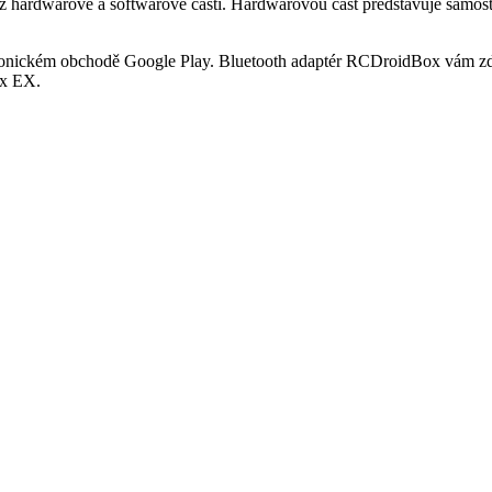
á z hardwarové a softwarové části. Hardwarovou část představuje samo
tronickém obchodě Google Play. Bluetooth adaptér RCDroidBox vám zd
ex EX.