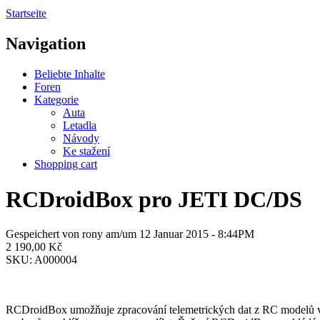
Startseite
Navigation
Beliebte Inhalte
Foren
Kategorie
Auta
Letadla
Návody
Ke stažení
Shopping cart
RCDroidBox pro JETI DC/DS
Gespeichert von
rony
am/um 12 Januar 2015 - 8:44PM
2 190,00 Kč
SKU:
A000004
RCDroidBox umožňuje zpracování telemetrických dat z RC modelů v re