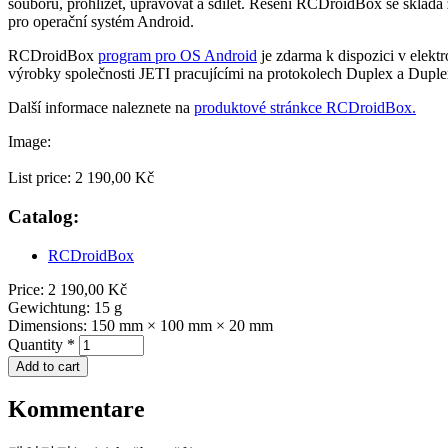
souborů, prohlížet, upravovat a sdílet. Řešení RCDroidBox se sklád
pro operační systém Android.
RCDroidBox
program pro OS Android
je zdarma k dispozici v elek
výrobky společnosti JETI pracujícími na protokolech Duplex a Dupl
Další informace naleznete na
produktové stránkce RCDroidBox.
Image:
List price:
2 190,00 Kč
Catalog:
RCDroidBox
Price:
2 190,00 Kč
Gewichtung:
15 g
Dimensions:
150 mm × 100 mm × 20 mm
Quantity
*
Kommentare