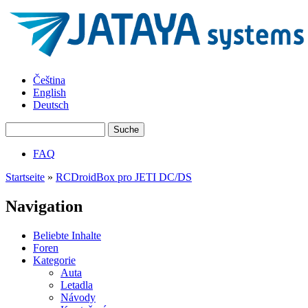
Direkt zum Inhalt
JATAYA
Čeština
systems -
English
elektronika
Deutsch
pro RC
modely
Suche
Suchformular
FAQ
Hauptmenü
Startseite
»
RCDroidBox pro JETI DC/DS
Sie sind hier
Navigation
Beliebte Inhalte
Foren
Kategorie
Auta
Letadla
Návody