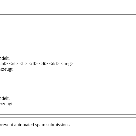
delt.
<ul> <ol> <li> <dl> <dt> <dd> <img>
rzeugt.
delt.
rzeugt.
o prevent automated spam submissions.