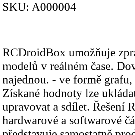
SKU:
A000004
RCDroidBox umožňuje zprac
modelů v reálném čase. Dov
najednou. - ve formě grafu,
Získané hodnoty lze ukládat
upravovat a sdílet. Řešení
hardwarové a softwarové čá
představuje samostatně pro