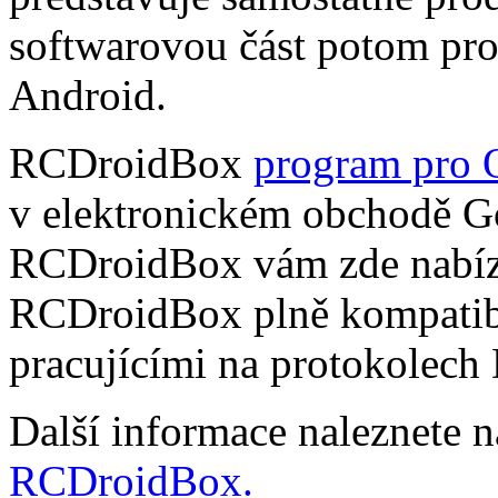
softwarovou část potom pr
Android.
RCDroidBox
program pro 
v elektronickém obchodě Go
RCDroidBox vám zde nabízí
RCDroidBox plně kompatibi
pracujícími na protokolech
Další informace naleznete 
RCDroidBox.