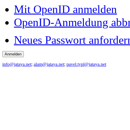
Mit OpenID anmelden
OpenID-Anmeldung abb
Neues Passwort anforder
info@jataya.net
;
alam@jataya.net
;
pavel.typl@jataya.net