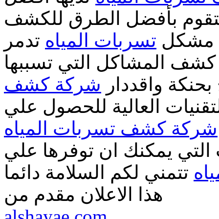
 لتقوم بأفضل الطرق للكشف
مشكل
تسربات المياه
تدمر
 كشف المشاكل التي تسببها
 بحنكة واقددار
شركة كشف
تقنيات العالية للحصول علي
شركة كشف تسربات المياه
التي يمكنك ان توفرها علي
اه
تتمني لكم السلامة دائما
هذا الاعلان مقدم من
alshayae.com