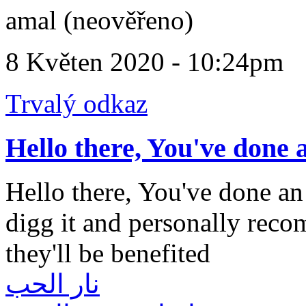
amal (neověřeno)
8 Květen 2020 - 10:24pm
Trvalý odkaz
Hellο thеre, You've done 
Hellο thеre, You've done an 
digg it and personally reco
they'll be benеfіted
نار الحب