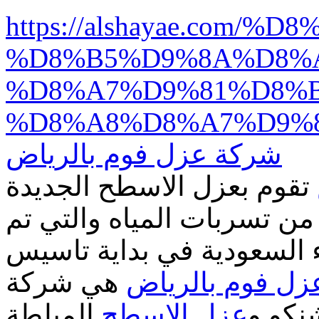
https://alshayae.com
%D8%B5%D9%8A%D8%
%D8%A7%D9%81%D8%B
%D8%A8%D8%A7%D9%
شركة عزل فوم بالرياض
تقوم بعزل الاسطح الجديدة
من تسربات المياه والتي تم
 السعودية في بداية تاسيس
ل فوم بالرياض
هي شركة
كو و
عزل الاسطح
المبلطة