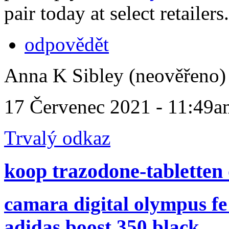
pair today at select retailers.
odpovědět
Anna K Sibley (neověřeno)
17 Červenec 2021 - 11:49a
Trvalý odkaz
koop trazodone-tabletten o
camara digital olympus fe
adidas boost 350 black