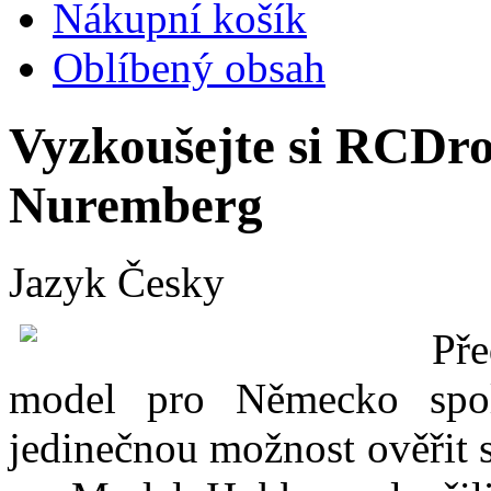
Nákupní košík
Oblíbený obsah
Vyzkoušejte si RCDro
Nuremberg
Jazyk
Česky
Pře
model pro Německo spo
jedinečnou možnost ověřit s