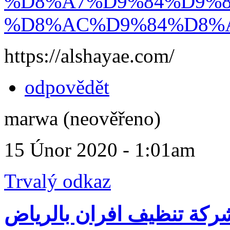
%D8%A7%D9%84%D9%
%D8%AC%D9%84%D8%A
https://alshayae.com/
odpovědět
marwa (neověřeno)
15 Únor 2020 - 1:01am
Trvalý odkaz
ركة تنظيف افران بالرياض