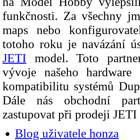
na Model Hobby vylepšili 
funkčnosti. Za všechny 
maps nebo konfigurovate
totoho roku je navázání ús
JETI
model. Toto partner
vývoje našeho hardware a
kompatibilitu systémů Du
Dále nás obchodní part
zastupovat při prodeji JE
Blog uživatele honza