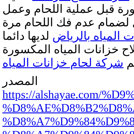
رة قبل عملية اللحام وعمل
 لضمام عدم فك اللحام مرة
 المياه بالرياض
لديها دائما
لاح خزانات المياه المكسورة
م
شركة لحام خزانات المياه
المصدر
https://alshayae.com
%D8%AE%D8%B2%D8%
%D8%A7%D9%84%D9%8