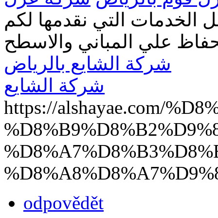
الخدمات التي نقدمها لكم
حفاظ علي المباني والاسطح
شركة الشايع بالرياض
شركة الشايع
https://alshayae.com
%D8%B9%D8%B2%D9%8
%D8%A7%D8%B3%D8%
%D8%A8%D8%A7%D9%
odpovědět