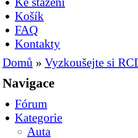
Ke stažení
Košík
FAQ
Kontakty
Domů
»
Vyzkoušejte si RC
Jste zde
Navigace
Fórum
Kategorie
Auta