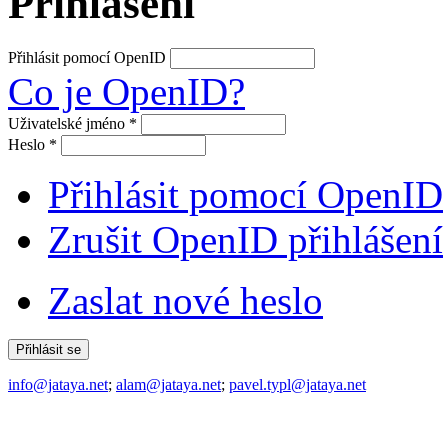
Přihlášení
Přihlásit pomocí OpenID
Co je OpenID?
Uživatelské jméno
*
Heslo
*
Přihlásit pomocí OpenID
Zrušit OpenID přihlášení
Zaslat nové heslo
info@jataya.net
;
alam@jataya.net
;
pavel.typl@jataya.net