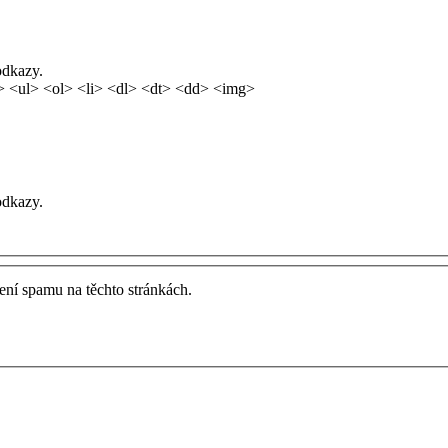
odkazy.
 <ul> <ol> <li> <dl> <dt> <dd> <img>
odkazy.
ření spamu na těchto stránkách.