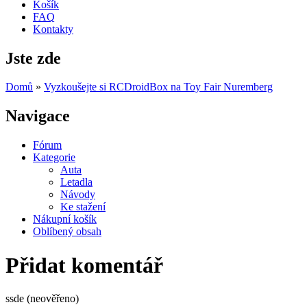
Košík
FAQ
Kontakty
Jste zde
Domů
»
Vyzkoušejte si RCDroidBox na Toy Fair Nuremberg
Navigace
Fórum
Kategorie
Auta
Letadla
Návody
Ke stažení
Nákupní košík
Oblíbený obsah
Přidat komentář
ssde (neověřeno)