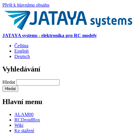
Přejít k hlavnímu obsahu
JATAYA systems - elektronika pro RC modely
Čeština
English
Deutsch
Vyhledávání
Hledat
Hlavní menu
ALAM00
RCDroidBox
Wiki
Ke stažení