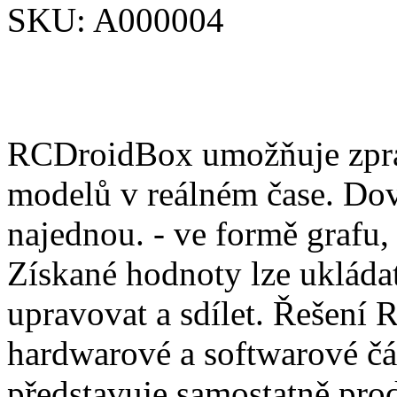
SKU:
A000004
RCDroidBox umožňuje zprac
modelů v reálném čase. Dov
najednou. - ve formě grafu,
Získané hodnoty lze ukládat
upravovat a sdílet. Řešení
hardwarové a softwarové čá
představuje samostatně pro