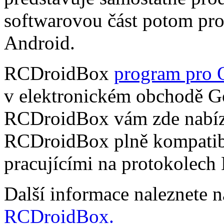
softwarovou část potom pr
Android.
RCDroidBox
program pro 
v elektronickém obchodě Go
RCDroidBox vám zde nabízí
RCDroidBox plně kompatibi
pracujícími na protokolech
Další informace naleznete 
RCDroidBox.