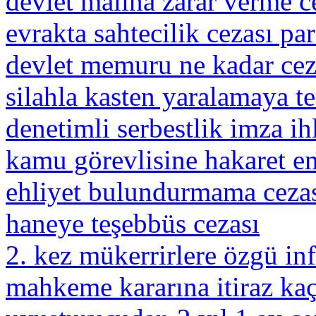
devlet malına zarar verme c
evrakta sahtecilik cezası par
devlet memuru ne kadar ceza 
silahla kasten yaralamaya t
denetimli serbestlik imza ih
kamu görevlisine hakaret em
ehliyet bulundurmama ceza
haneye teşebbüs cezası
2. kez mükerrirlere özgü in
mahkeme kararına itiraz ka