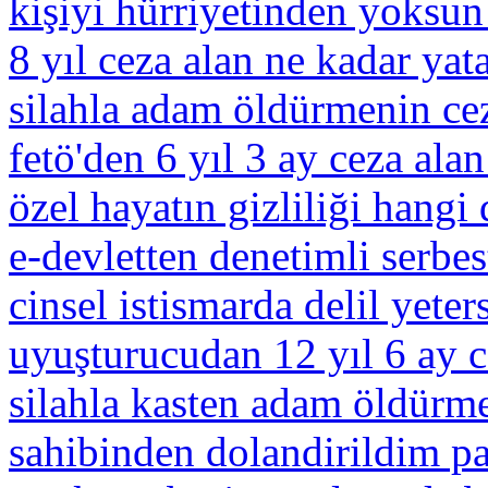
kişiyi hürriyetinden yoksun
8 yıl ceza alan ne kadar yat
silahla adam öldürmenin cez
fetö'den 6 yıl 3 ay ceza ala
özel hayatın gizliliği hangi
e-devletten denetimli serbe
cinsel istismarda delil yeters
uyuşturucudan 12 yıl 6 ay c
silahla kasten adam öldürme
sahibinden dolandirildim par