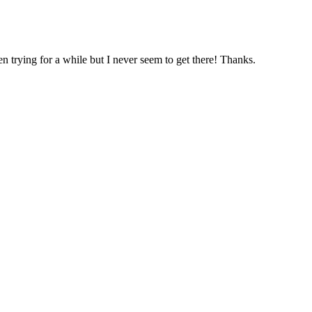
 trying for a while but I never seem to get there! Thanks.