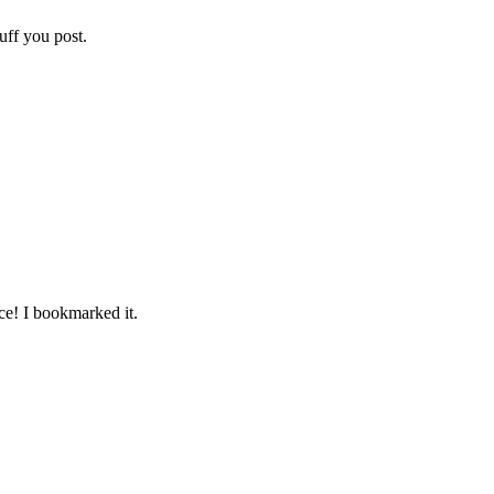
ff you post.
ce! I bookmarked it.