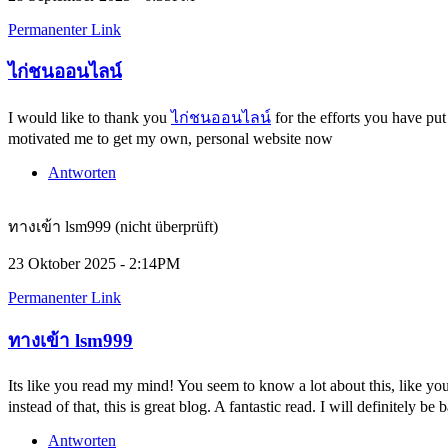
Permanenter Link
ไก่ชนออนไลน์
I would like to thank you
ไก่ชนออนไลน์
for the efforts you have put 
motivated me to get my own, personal website now
Antworten
ทางเข้า lsm999 (nicht überprüft)
23 Oktober 2025 - 2:14PM
Permanenter Link
ทางเข้า lsm999
Its like you read my mind! You seem to know a lot about this, like yo
instead of that, this is great blog. A fantastic read. I will definitely be 
Antworten