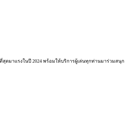
ี่สุดมาแรงในปี 2024 พร้อมให้บริการผู้เล่นทุกท่านมาร่วมสนุก