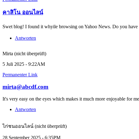
คาสิโน ออนไลน์
Swet blog! І found it whyile browsing on Yahοo Νews. Do you have 
Antworten
Mirta (nicht überprüft)
5 Juli 2025 - 9:22AM
Permanenter Link
mirta@abcdf.com
It's very easy on the eyes which makes it much more enjoyable for me
Antworten
ไก่ชนออนไลน์ (nicht überprüft)
28 September 2025 - 6:35PM