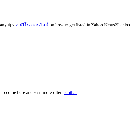
any tips
คาสิโน ออนไลน์
on how to get listed іn Yahoo News?I've been
 to come here and visit more often
lsmthai
.