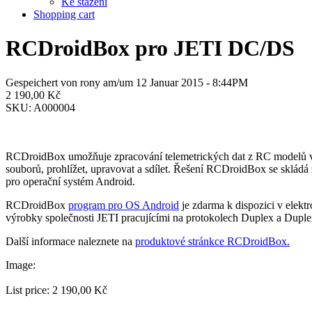
Ke stažení
Shopping cart
RCDroidBox pro JETI DC/DS
Gespeichert von
rony
am/um 12 Januar 2015 - 8:44PM
2 190,00 Kč
SKU:
A000004
RCDroidBox umožňuje zpracování telemetrických dat z RC modelů v re
souborů, prohlížet, upravovat a sdílet. Řešení RCDroidBox se sklád
pro operační systém Android.
RCDroidBox
program pro OS Android
je zdarma k dispozici v elek
výrobky společnosti JETI pracujícími na protokolech Duplex a Dupl
Další informace naleznete na
produktové stránkce RCDroidBox.
Image:
List price:
2 190,00 Kč