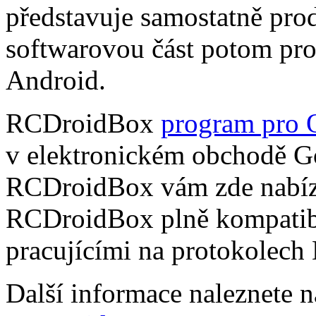
představuje samostatně pro
softwarovou část potom pr
Android.
RCDroidBox
program pro 
v elektronickém obchodě Go
RCDroidBox vám zde nabízí
RCDroidBox plně kompatibi
pracujícími na protokolech
Další informace naleznete 