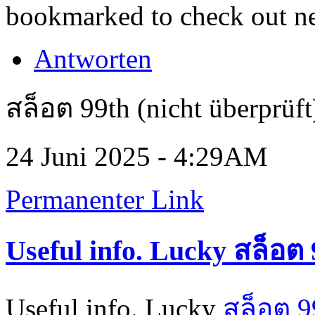
bookmarked to check out ne
Antworten
สล็อต 99th (nicht überprüft
24 Juni 2025 - 4:29AM
Permanenter Link
Useful info. Lucky สล็อต 
Useful info. Lucky
สล็อต 9