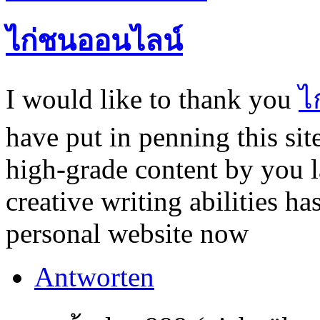
ไก่ชนออนไลน์
I would like to thank you
ไ
have put in penning this si
high-grade content by you la
creative writing abilities 
personal website now
Antworten