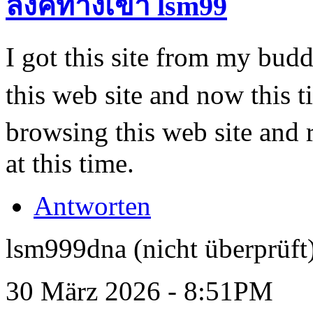
ลิงค์ทางเข้า lsm99
I got this site from my bu
this web site and now this 
browsing this web site and 
at this time.
Antworten
lsm999dna (nicht überprüft
30 März 2026 - 8:51PM