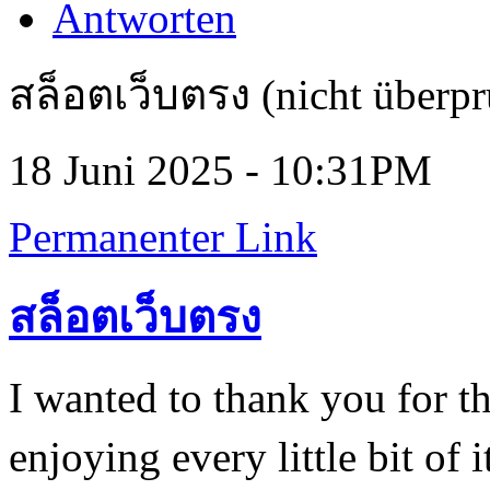
Antworten
สล็อตเว็บตรง (nicht überpr
18 Juni 2025 - 10:31PM
Permanenter Link
สล็อตเว็บตรง
I wanted to thank you for thi
enjoying every little bit of 