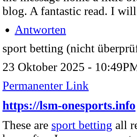
blog. A fantastic read. I wil
Antworten
sport betting (nicht überprü
23 Oktober 2025 - 10:49P
Permanenter Link
https://lsm-onesports.info
These are
sport betting
all r