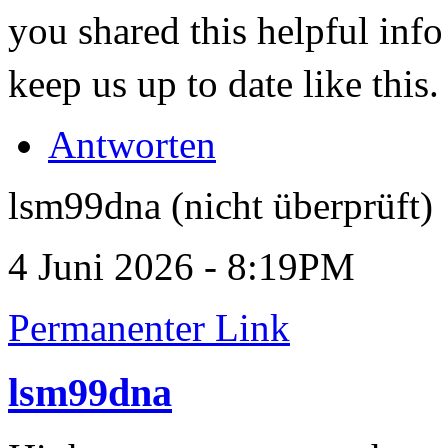
you shared this helpful info
keep us up to date like this
Antworten
lsm99dna (nicht überprüft)
4 Juni 2026 - 8:19PM
Permanenter Link
lsm99dna