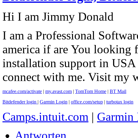
Hi I am Jimmy Donald
I am a Professional Softwar
america if are You looking
installation support in USA
connect with me. Visit my 
mcafee.com/activate
|
my.avast.com
|
TomTom Home
|
BT Mail
Bitdefender login
|
Garmin Login
|
office.com/setup
|
turbotax login
Camps.intuit.com
|
Garmin 
Antworten