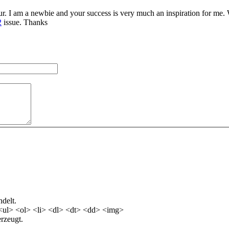
ur. I am a newbie and your success is very much an inspiration for me. 
2
issue. Thanks
delt.
<ul> <ol> <li> <dl> <dt> <dd> <img>
rzeugt.