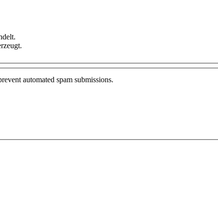
delt.
rzeugt.
o prevent automated spam submissions.