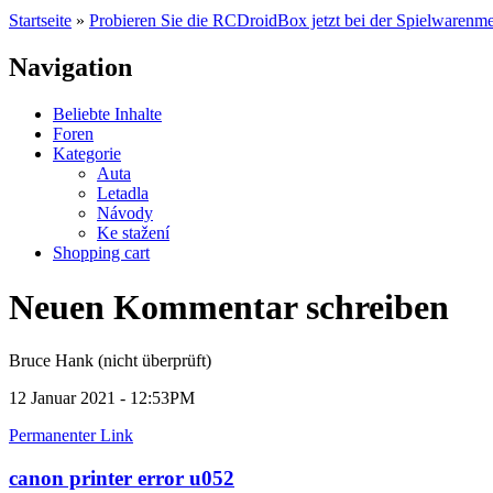
Startseite
»
Probieren Sie die RCDroidBox jetzt bei der Spielwarenme
Navigation
Beliebte Inhalte
Foren
Kategorie
Auta
Letadla
Návody
Ke stažení
Shopping cart
Neuen Kommentar schreiben
Bruce Hank (nicht überprüft)
12 Januar 2021 - 12:53PM
Permanenter Link
canon printer error u052