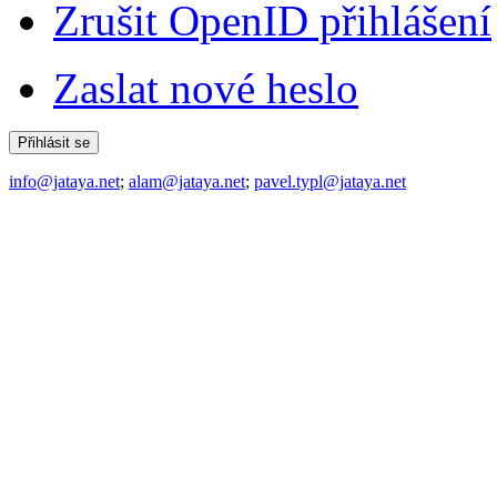
Zrušit OpenID přihlášení
Zaslat nové heslo
info@jataya.net
;
alam@jataya.net
;
pavel.typl@jataya.net