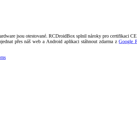
ardware jsou otestované. RCDroidBox splnil nároky pro certifikaci CE 
ednat přes náš web a Android aplikaci stáhnout zdarma z
Google P
ems