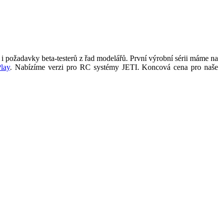
i požadavky beta-testerů z řad modelářů. První výrobní sérii máme na
lay
. Nabízíme verzi pro RC systémy JETI. Koncová cena pro naše