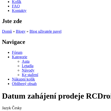
Košík
FAQ
Kontakty
Jste zde
Domů
»
Blogy
»
Blog uživatele pavel
Navigace
Fórum
Kategorie
Auta
Letadla
Návody
Ke stažení
Nákupní košík
Oblíbený obsah
Datum zahájení prodeje RCDroi
Jazyk
Česky