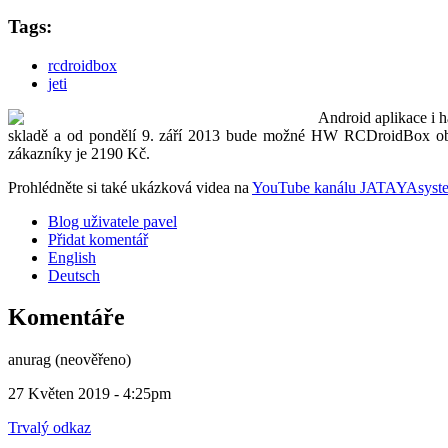
Tags:
rcdroidbox
jeti
Android aplikace i h
skladě a od pondělí 9. září 2013 bude možné HW RCDroidBox obj
zákazníky je 2190 Kč.
Prohlédněte si také ukázková videa na
YouTube kanálu JATAYAsyst
Blog uživatele pavel
Přidat komentář
English
Deutsch
Komentáře
anurag (neověřeno)
27 Květen 2019 - 4:25pm
Trvalý odkaz