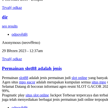
Trvalý odkaz
dir
seo results
odpovědět
Anonymous (neověřeno)
29 Březen 2023 - 12:37am
Trvalý odkaz
Permainan slot88 adalah jenis
Permainan
slot88
adalah jenis permainan judi
slot online
yang banyak d
Agen situs
mpo gacor
adalah merupakan kumpulan semua
situs mpo
s
Selamat Datang di bocoran informasi agen resmi SLOT GACOR 2023
99%.
Pragmatic play
situs slot online
Jackpot Terbesar terpercaya dan terbai
juga telah menyediakan berbagai jenis permainan judi online terpop
odpovědět