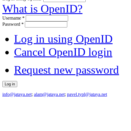
What is OpenID?
Username
*
Password
*
Log in using OpenID
Cancel OpenID login
Request new password
info@jataya.net
;
alam@jataya.net
;
pavel.typl@jataya.net