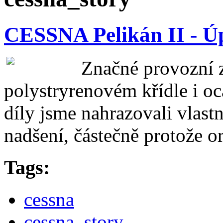
CESSNA Pelikán II - Ú
Značné provozní z
polystryrenovém křídle i o
díly jsme nahrazovali vlas
nadšení, částečně protože o
Tags:
cessna
cessna_story