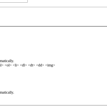
matically.
l> <ol> <li> <dl> <dt> <dd> <img>
matically.