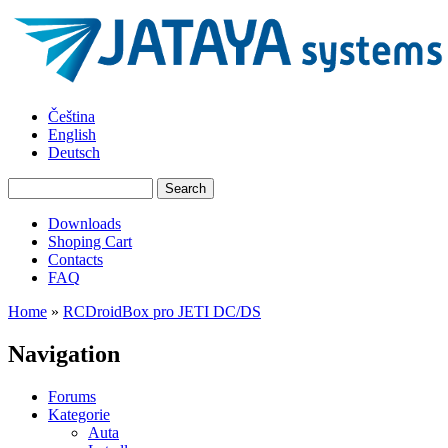
Skip to main content
JATAYA
Čeština
systems -
English
elektronika
Deutsch
pro RC
modely
Search
Search form
Downloads
Shoping Cart
Main menu
Contacts
FAQ
Home
»
RCDroidBox pro JETI DC/DS
You are here
Navigation
Forums
Kategorie
Auta