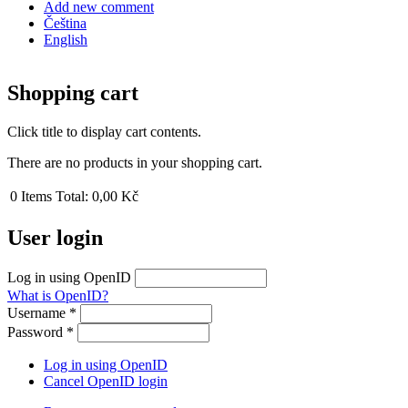
Add new comment
Čeština
English
Shopping cart
Click title to display cart contents.
There are no products in your shopping cart.
0
Items
Total:
0,00 Kč
User login
Log in using OpenID
What is OpenID?
Username
*
Password
*
Log in using OpenID
Cancel OpenID login