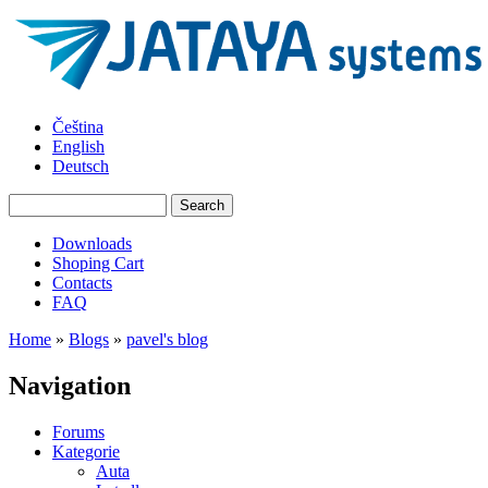
Skip to main content
JATAYA
Čeština
systems -
English
elektronika
Deutsch
pro RC
modely
Search
Search form
Downloads
Shoping Cart
Main menu
Contacts
FAQ
Home
»
Blogs
»
pavel's blog
You are here
Navigation
Forums
Kategorie
Auta