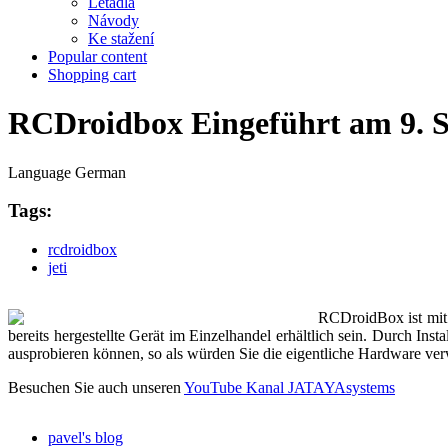
Letadla
Návody
Ke stažení
Popular content
Shopping cart
RCDroidbox Eingeführt am 9. 
Language
German
Tags:
rcdroidbox
jeti
RCDroidBox ist mit d
bereits hergestellte Gerät im Einzelhandel erhältlich sein. Durch I
ausprobieren können, so als würden Sie die eigentliche Hardware ve
Besuchen Sie auch unseren
YouTube Kanal JATAYAsystems
pavel's blog