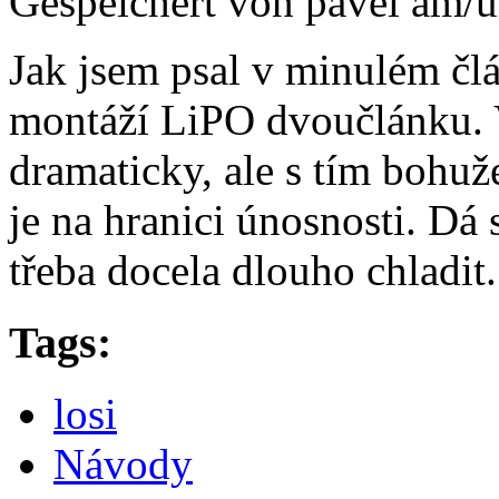
Gespeichert von
pavel
am/u
Jak jsem psal v minulém čl
montáží LiPO dvoučlánku. 
dramaticky, ale s tím bohuž
je na hranici únosnosti. Dá s
třeba docela dlouho chladit.
Tags:
losi
Návody