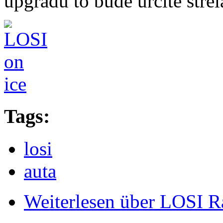
upgradu to bude určitě střel
Tags:
losi
auta
Weiterlesen
über LOSI Ra