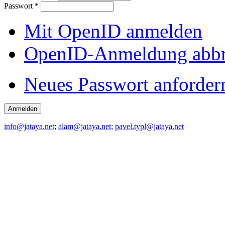
Passwort
*
Mit OpenID anmelden
OpenID-Anmeldung abb
Neues Passwort anforder
info@jataya.net
;
alam@jataya.net
;
pavel.typl@jataya.net