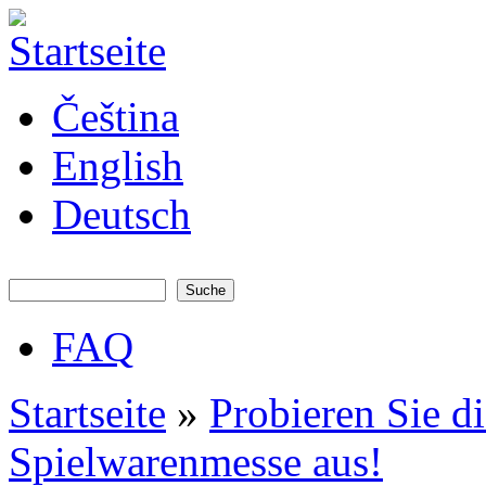
Direkt zum Inhalt
JATAYA
Čeština
systems -
elektronika
pro RC
English
modely
Deutsch
Suche
Suchformular
FAQ
Hauptmenü
Startseite
»
Probieren Sie d
Sie sind hier
Spielwarenmesse aus!