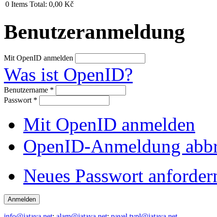
0
Items
Total:
0,00 Kč
Benutzeranmeldung
Mit OpenID anmelden
Was ist OpenID?
Benutzername
*
Passwort
*
Mit OpenID anmelden
OpenID-Anmeldung abb
Neues Passwort anforder
info@jataya.net
;
alam@jataya.net
;
pavel.typl@jataya.net