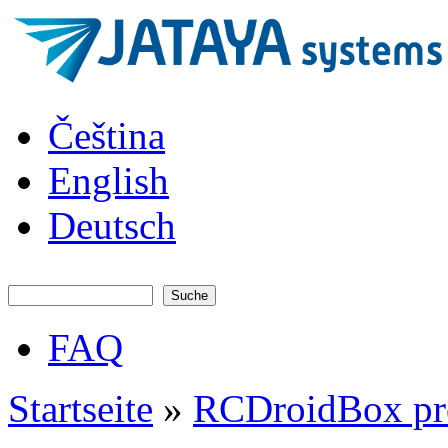
Direkt zum Inhalt
JATAYA
Čeština
systems -
elektronika
pro RC
English
modely
Deutsch
Suche
Suchformular
FAQ
Hauptmenü
Startseite
»
RCDroidBox pr
Sie sind hier