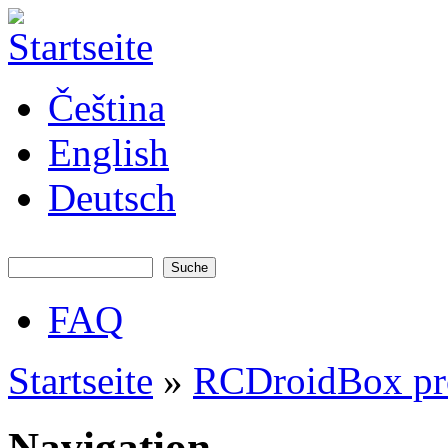
Direkt zum Inhalt
JATAYA
Čeština
systems -
elektronika
pro RC
English
modely
Deutsch
Suche
Suchformular
FAQ
Hauptmenü
Startseite
»
RCDroidBox pr
Sie sind hier
Navigation