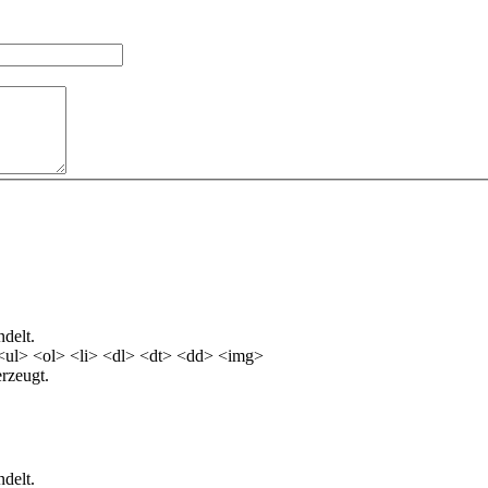
delt.
<ul> <ol> <li> <dl> <dt> <dd> <img>
rzeugt.
delt.