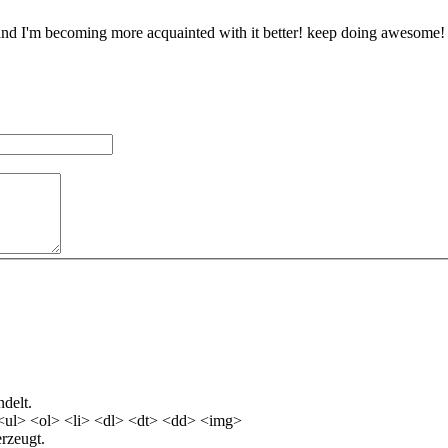
s and I'm becoming more acquainted with it better! keep doing awesome!
delt.
<ul> <ol> <li> <dl> <dt> <dd> <img>
rzeugt.