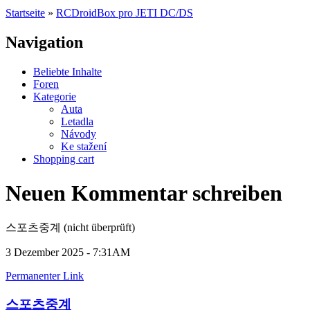
Startseite
»
RCDroidBox pro JETI DC/DS
Navigation
Beliebte Inhalte
Foren
Kategorie
Auta
Letadla
Návody
Ke stažení
Shopping cart
Neuen Kommentar schreiben
스포츠중계 (nicht überprüft)
3 Dezember 2025 - 7:31AM
Permanenter Link
스포츠중계