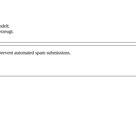
delt.
rzeugt.
o prevent automated spam submissions.