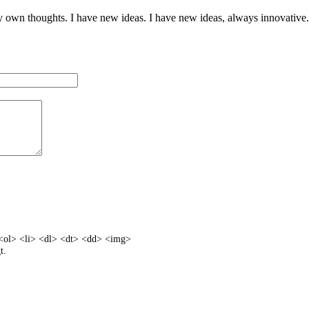
my own thoughts. I have new ideas. I have new ideas, always innovative.
<ol> <li> <dl> <dt> <dd> <img>
t.