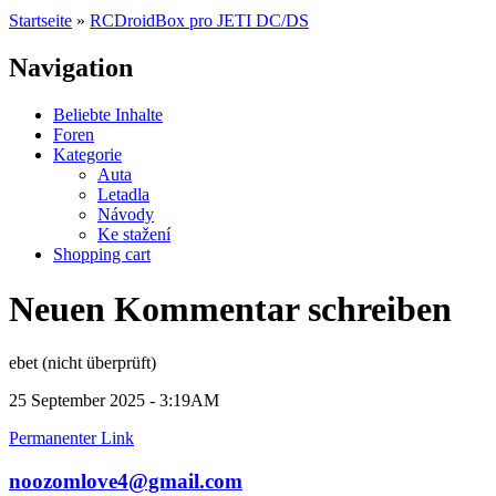
Startseite
»
RCDroidBox pro JETI DC/DS
Navigation
Beliebte Inhalte
Foren
Kategorie
Auta
Letadla
Návody
Ke stažení
Shopping cart
Neuen Kommentar schreiben
ebet (nicht überprüft)
25 September 2025 - 3:19AM
Permanenter Link
noozomlove4@gmail.com