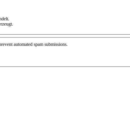
delt.
rzeugt.
o prevent automated spam submissions.