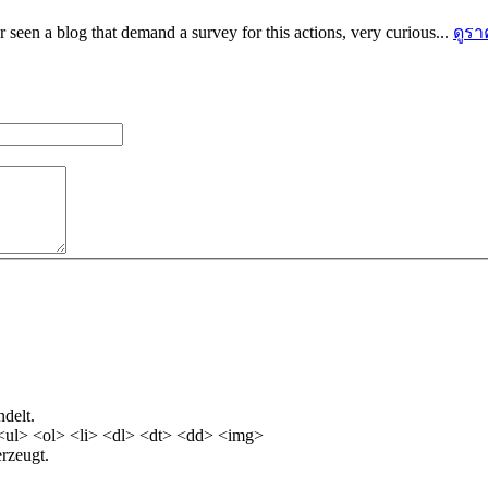
ver seen a blog that demand a survey for this actions, very curious...
ดูร
delt.
<ul> <ol> <li> <dl> <dt> <dd> <img>
rzeugt.