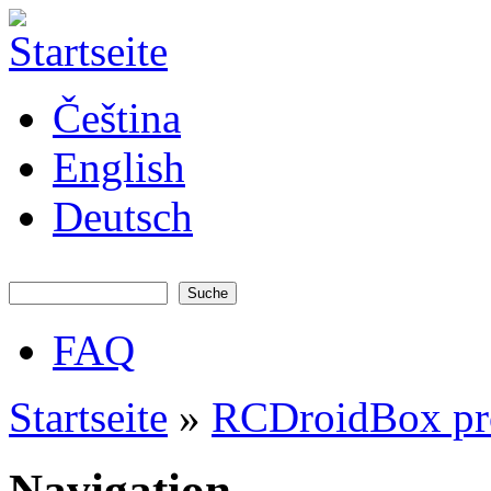
Direkt zum Inhalt
JATAYA
Čeština
systems -
elektronika
pro RC
English
modely
Deutsch
Suche
Suchformular
FAQ
Hauptmenü
Startseite
»
RCDroidBox pr
Sie sind hier
Navigation