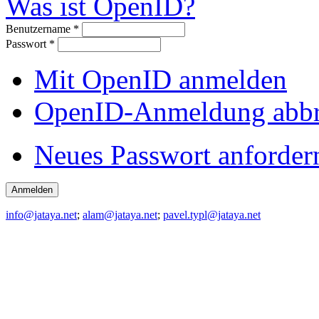
Was ist OpenID?
Benutzername
*
Passwort
*
Mit OpenID anmelden
OpenID-Anmeldung abb
Neues Passwort anforder
info@jataya.net
;
alam@jataya.net
;
pavel.typl@jataya.net