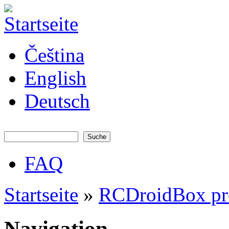
Direkt zum Inhalt
JATAYA
Čeština
systems -
elektronika
pro RC
English
modely
Deutsch
Suche
Suchformular
FAQ
Hauptmenü
Startseite
»
RCDroidBox pr
Sie sind hier
Navigation