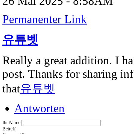
26 Mai 2025 - 8:58AM
Permanenter Link
유튜벳
Really a great addition. I h
post. Thanks for sharing inf
that
유튜벳
Antworten
Ihr Name
Betreff