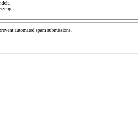
delt.
rzeugt.
o prevent automated spam submissions.