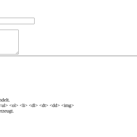
delt.
<ul> <ol> <li> <dl> <dt> <dd> <img>
rzeugt.