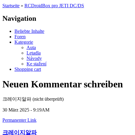
Startseite
»
RCDroidBox pro JETI DC/DS
Navigation
Beliebte Inhalte
Foren
Kategorie
Auta
Letadla
Návody
Ke stažení
Shopping cart
Neuen Kommentar schreiben
크레이지알파 (nicht überprüft)
30 März 2025 - 9:19AM
Permanenter Link
크레이지알파