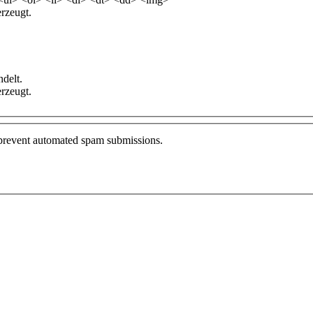
rzeugt.
delt.
rzeugt.
o prevent automated spam submissions.