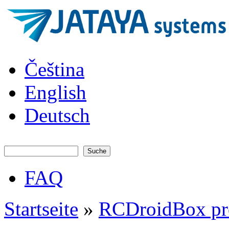
Direkt zum Inhalt
JATAYA
Čeština
systems -
elektronika
pro RC
English
modely
Deutsch
Suche
Suchformular
FAQ
Hauptmenü
Startseite
»
RCDroidBox pr
Sie sind hier