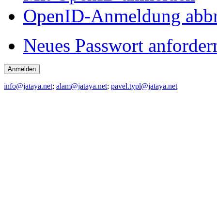
OpenID-Anmeldung abb
Neues Passwort anforder
info@jataya.net
;
alam@jataya.net
;
pavel.typl@jataya.net