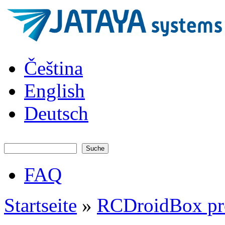
Direkt zum Inhalt
JATAYA
Čeština
systems -
elektronika
pro RC
English
modely
Deutsch
Suche
Suchformular
FAQ
Hauptmenü
Startseite
»
RCDroidBox pr
Sie sind hier