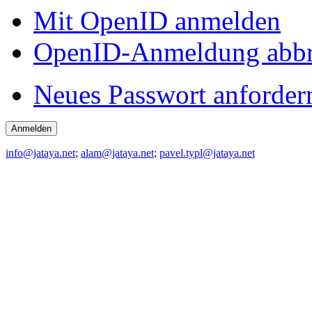
Mit OpenID anmelden
OpenID-Anmeldung abb
Neues Passwort anforder
info@jataya.net
;
alam@jataya.net
;
pavel.typl@jataya.net