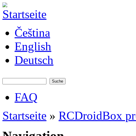
Direkt zum Inhalt
JATAYA
Čeština
systems -
elektronika
pro RC
English
modely
Deutsch
Suche
Suchformular
FAQ
Hauptmenü
Startseite
»
RCDroidBox pr
Sie sind hier
Navigation