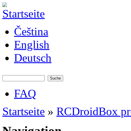
Direkt zum Inhalt
JATAYA
Čeština
systems -
elektronika
pro RC
English
modely
Deutsch
Suche
Suchformular
FAQ
Hauptmenü
Startseite
»
RCDroidBox pr
Sie sind hier
Navigation