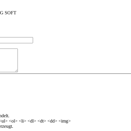
e PG SOFT
delt.
<ul> <ol> <li> <dl> <dt> <dd> <img>
rzeugt.