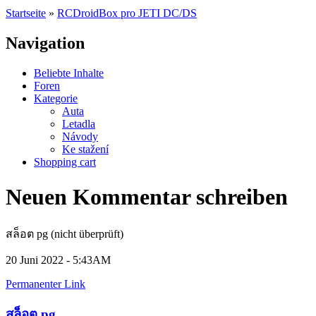
Startseite
»
RCDroidBox pro JETI DC/DS
Navigation
Beliebte Inhalte
Foren
Kategorie
Auta
Letadla
Návody
Ke stažení
Shopping cart
Neuen Kommentar schreiben
สล็อต pg (nicht überprüft)
20 Juni 2022 - 5:43AM
Permanenter Link
สล็อต pg