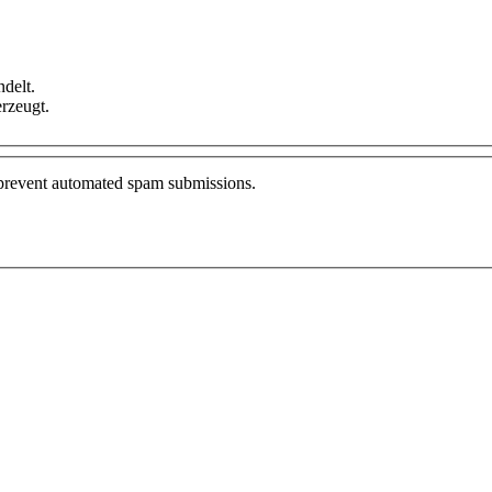
delt.
rzeugt.
o prevent automated spam submissions.