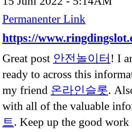
15 Juni 2022 - 5:14AM
Permanenter Link
https://www.ringdingslot
Great post
안전놀이터
! I 
ready to across this inform
my friend
온라인슬롯
. Als
with all of the valuable in
트
. Keep up the good work