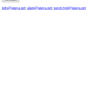
info@jataya.net
;
alam@jataya.net
;
pavel.typl@jataya.net