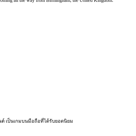
r, coming all the way from Birmingham, the United Kingdom.
นต์ เป็นเกมบนมือถือที่ได้รับยอดนิยม