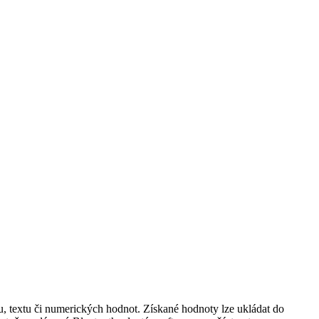
, textu či numerických hodnot. Získané hodnoty lze ukládat do