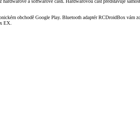
á z hardwarové a softwarové části. Hardwarovou část představuje samo
tronickém obchodě Google Play. Bluetooth adaptér RCDroidBox vám zd
ex EX.