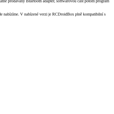
statně prodávaný Bluetooth adaptér, softwarovou část potom program
e nabízíme. V nabízené verzi je RCDroidBox plně kompatibilní s