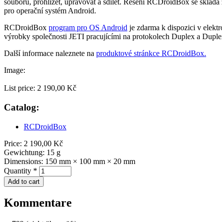
souborů, prohlížet, upravovat a sdílet. Řešení RCDroidBox se sklád
pro operační systém Android.
RCDroidBox
program pro OS Android
je zdarma k dispozici v elek
výrobky společnosti JETI pracujícími na protokolech Duplex a Dupl
Další informace naleznete na
produktové stránkce RCDroidBox.
Image:
List price:
2 190,00 Kč
Catalog:
RCDroidBox
Price:
2 190,00 Kč
Gewichtung:
15 g
Dimensions:
150 mm × 100 mm × 20 mm
Quantity
*
Kommentare