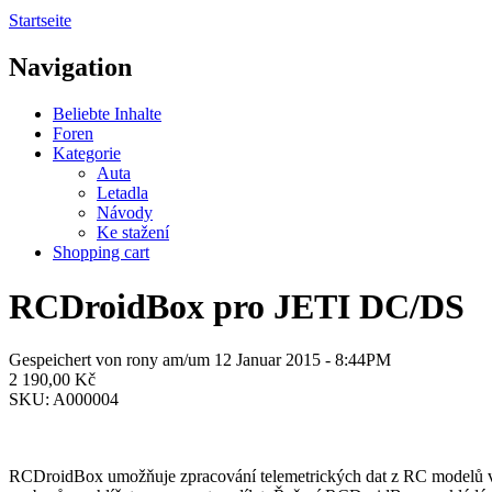
Startseite
Navigation
Beliebte Inhalte
Foren
Kategorie
Auta
Letadla
Návody
Ke stažení
Shopping cart
RCDroidBox pro JETI DC/DS
Gespeichert von
rony
am/um 12 Januar 2015 - 8:44PM
2 190,00 Kč
SKU:
A000004
RCDroidBox umožňuje zpracování telemetrických dat z RC modelů v re