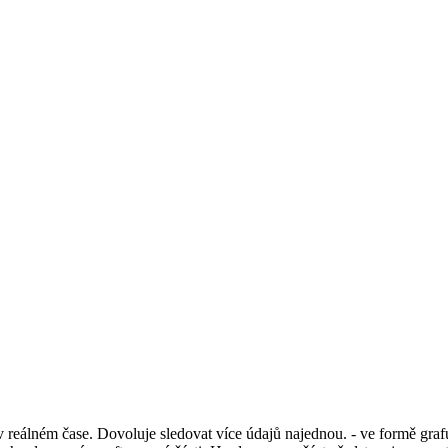
álném čase. Dovoluje sledovat více údajů najednou. - ve formě grafu