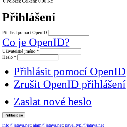
0
Položek
Celkem:
0,00 Kč
Přihlášení
Přihlásit pomocí OpenID
Co je OpenID?
Uživatelské jméno
*
Heslo
*
Přihlásit pomocí OpenID
Zrušit OpenID přihlášení
Zaslat nové heslo
info@jataya.net
;
alam@jataya.net
;
pavel.typl@jataya.net