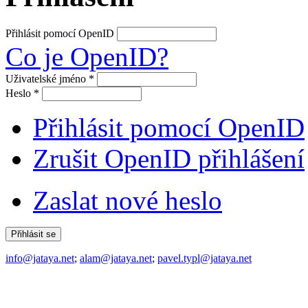
Přihlásit pomocí OpenID
Co je OpenID?
Uživatelské jméno
*
Heslo
*
Přihlásit pomocí OpenID
Zrušit OpenID přihlášení
Zaslat nové heslo
info@jataya.net
;
alam@jataya.net
;
pavel.typl@jataya.net