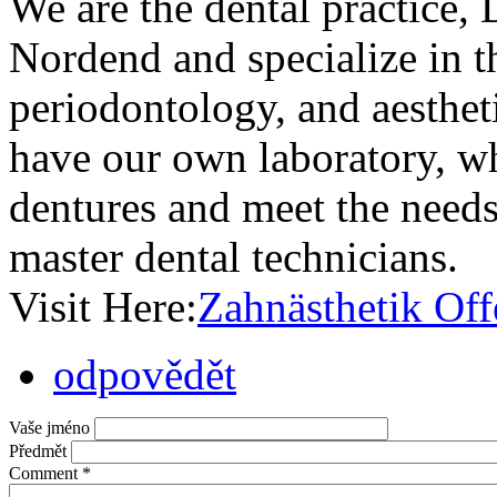
We are the dental practice, 
Nordend and specialize in th
periodontology, and aestheti
have our own laboratory, w
dentures and meet the needs 
master dental technicians.
Visit Here:
Zahnästhetik Of
odpovědět
Vaše jméno
Předmět
Comment
*