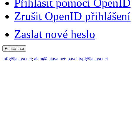
Přihlásit pomocí OpenID
Zrušit OpenID přihlášení
Zaslat nové heslo
info@jataya.net
;
alam@jataya.net
;
pavel.typl@jataya.net