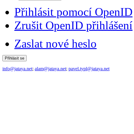
Přihlásit pomocí OpenID
Zrušit OpenID přihlášení
Zaslat nové heslo
info@jataya.net
;
alam@jataya.net
;
pavel.typl@jataya.net