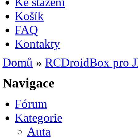
Ke stažení
Košík
FAQ
Kontakty
Domů
»
RCDroidBox pro 
Jste zde
Navigace
Fórum
Kategorie
Auta